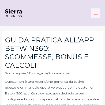
Skip
to
content
Main
Men
GUIDA PRATICA ALL’APP
BETWIN360:
SCOMMESSE, BONUS E
CALCOLI
Sin categoría
/ By
cris_alva@hotmail.com
Questa non è una recensione generica da casinò —
questo è un manuale operativo pratico per i giocatori di
Betwin360 app
. Qui trovi istruzioni dettagliate per
configurare l’account, capire il calcolo del wagering, gestire
i pagamenti e sfruttare al meglio i bonus. Se vuoi diventare