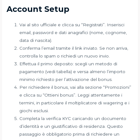
Account Setup
Vai al sito ufficiale e clicca su “Registrati”. Inserisci
email, password e dati anagrafici (nome, cognome,
data di nascita).
Conferma l’email tramite il link inviato. Se non arriva,
controlla lo spam o richiedi un nuovo invio.
Effettua il primo deposito: scegli un metodo di
pagamento (vedi tabella) e versa almeno l’importo
minimo richiesto per l’attivazione del bonus.
Per richiedere il bonus, vai alla sezione “Promozioni”
e clicca su “Ottieni bonus”. Leggi attentamente i
termini, in particolare il moltiplicatore di wagering e i
giochi esclusi.
Completa la verifica KYC caricando un documento
d’identità e un giustificativo di residenza. Questo
passaggio è obbligatorio prima di richiedere un