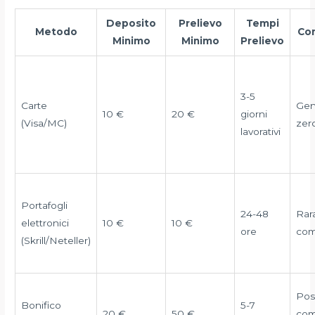
Deposito
Prelievo
Tempi
Metodo
Co
Minimo
Minimo
Prelievo
3-5
Carte
Gen
10 €
20 €
giorni
(Visa/MC)
zer
lavorativi
Portafogli
24-48
Rar
elettronici
10 €
10 €
ore
com
(Skrill/Neteller)
Poss
Bonifico
5-7
20 €
50 €
com