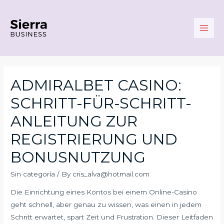
Skip
to
content
Main
Men
ADMIRALBET CASINO:
SCHRITT-FÜR-SCHRITT-
ANLEITUNG ZUR
REGISTRIERUNG UND
BONUSNUTZUNG
Sin categoría
/ By
cris_alva@hotmail.com
Die Einrichtung eines Kontos bei einem Online-Casino
geht schnell, aber genau zu wissen, was einen in jedem
Schritt erwartet, spart Zeit und Frustration. Dieser Leitfaden