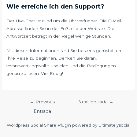
Wie erreiche ich den Support?
Der Live-Chat ist rund um die Uhr verfügbar. Die E-Mail-
Adresse finden Sie in der Fußzeile der Website. Die
Antwortzeit beträgt in der Regel wenige Stunden.
Mit diesen Informationen sind Sie bestens gerüstet, um
Ihre Reise zu beginnen. Denken Sie daran,
verantwortungsvoll zu spielen und die Bedingungen
genau zu lesen. Viel Erfolg!
Navegación
←
Previous
Next Entrada
→
de
Entrada
entradas
Wordpress Social Share Plugin
powered by Ultimatelysocial