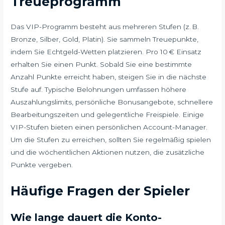
Treueprogramm
Das VIP-Programm besteht aus mehreren Stufen (z. B.
Bronze, Silber, Gold, Platin). Sie sammeln Treuepunkte,
indem Sie Echtgeld-Wetten platzieren. Pro 10 € Einsatz
erhalten Sie einen Punkt. Sobald Sie eine bestimmte
Anzahl Punkte erreicht haben, steigen Sie in die nächste
Stufe auf. Typische Belohnungen umfassen höhere
Auszahlungslimits, persönliche Bonusangebote, schnellere
Bearbeitungszeiten und gelegentliche Freispiele. Einige
VIP-Stufen bieten einen persönlichen Account-Manager.
Um die Stufen zu erreichen, sollten Sie regelmäßig spielen
und die wöchentlichen Aktionen nutzen, die zusätzliche
Punkte vergeben.
Häufige Fragen der Spieler
Wie lange dauert die Konto-