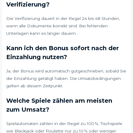
Verifizierung?
Die Verifizierung dauert in der Regel 24 bis 48 Stunden,
wenn alle Dokumente korrekt sind. Bei fehlenden
Unterlagen kann es länger dauern.
Kann ich den Bonus sofort nach der
Einzahlung nutzen?
Ja, der Bonus wird automatisch gutgeschrieben, sobald Sie
die Einzahlung getätigt haben. Die Umsatzbedingungen
gelten ab diesem Zeitpunkt.
Welche Spiele zählen am meisten
zum Umsatz?
Spielautomaten zählen in der Regel zu 100 %, Tischspiele
wie Blackjack oder Roulette nur zu 10 % oder weniger.